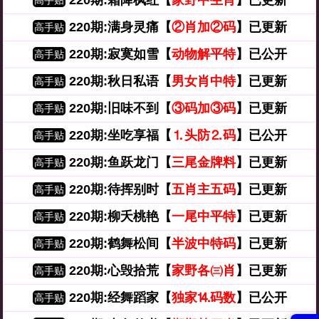
220期:霜降枫红【
家野中生肖
】已更新
高手贴
220期:满身灵痛【
②肖加②码
】已更新
高手贴
220期:寂寞如雪【
动物解平特
】已公开
高手贴
220期:秋日私语‌【
男女肖中特
】已更新
高手贴
220期:旧味不到【
③码加③码
】已更新
高手贴
220期:坐吃享福【
⒈头防⒉码
】已公开
高手贴
220期:鱼跃龙门【
三尾金牌料
】已更新
高手贴
220期:待挥别时【
五肖主五码
】已更新
高手贴
220期:柳夭桃艳【
一尾中平特
】已更新
高手贴
220期:鹤舞松间【
半波中特码
】已更新
高手贴
220期:心毁拾荒【
家野各㈢肖
】已更新
高手贴
220期:经舞蹈家【
独家⒕码数
】已公开
高手贴