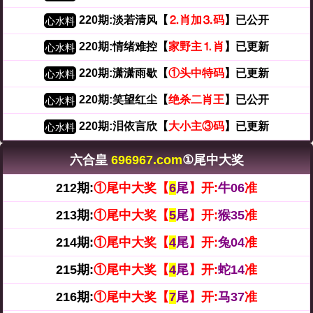
220期:淡若清风【
⒉肖加⒊码
】已公开
心水料
220期:情绪难控【
家野主⒈肖
】已更新
心水料
220期:潇潇雨歇【
①头中特码
】已更新
心水料
220期:笑望红尘【
绝杀二肖王
】已公开
心水料
220期:泪依言欣【
大小主③码
】已更新
心水料
六合皇
696967.com
①尾中大奖
212期:
①尾中大奖【
6
尾
】开:
牛06
准
213期:
①尾中大奖【
5
尾
】开:
猴35
准
214期:
①尾中大奖【
4
尾
】开:
兔04
准
215期:
①尾中大奖【
4
尾
】开:
蛇14
准
216期:
①尾中大奖【
7
尾
】开:
马37
准