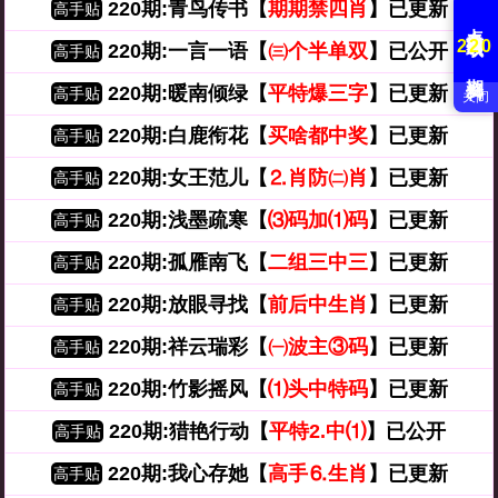
220期:青鸟传书【
期期禁四肖
】已更新
高手贴
点击免费领取
220
220期:一言一语【
㈢个半单双
】已公开
高手贴
期资料
220期:暖南倾绿【
平特爆三字
】已更新
高手贴
关闭
220期:白鹿衔花‌【
买啥都中奖
】已更新
高手贴
220期:女王范儿【
⒉肖防㈡肖
】已更新
高手贴
220期:浅墨疏寒【
⑶码加⑴码
】已更新
高手贴
220期:孤雁南飞【
二组三中三
】已更新
高手贴
220期:放眼寻找【
前后中生肖
】已更新
高手贴
220期:祥云瑞彩【
㈠波主③码
】已更新
高手贴
220期:竹影摇风【
⑴头中特码
】已更新
高手贴
220期:猎艳行动【
平特2.中⑴
】已公开
高手贴
220期:我心存她【
高手⒍生肖
】已更新
高手贴