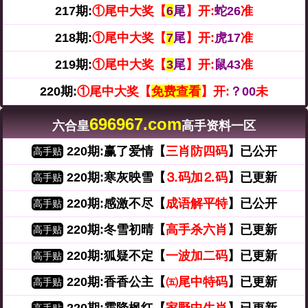
217期:
①尾中大奖【
6
尾
】开:
蛇26
准
218期:
①尾中大奖【
7
尾
】开:
虎17
准
219期:
①尾中大奖【
3
尾
】开:
鼠43
准
220期:
①尾中大奖【
免费查看
】开:
？00
未
696967.com
六合皇
高手资料一区
220期:赢了爱情【
三肖防四码
】已公开
高手贴
220期:寒灰映雪【
⒊码加⒉码
】已更新
高手贴
220期:感激不尽【
成语解平特
】已公开
高手贴
220期:‌冬雪初晴【
高手杀六肖
】已更新
高手贴
220期:狐疑不定【
一波加二码
】已更新
高手贴
220期:香香公主【
㈤尾中特码
】已更新
高手贴