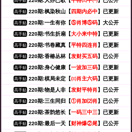
220期:人亦已歌【
平特㈢中㈠
】已公开
高手贴
220期:枫染秋山【
四期内必中
】已更新
高手贴
220期:一生有你【
⑤肖博⑤码
】大公开
高手贴
220期:书生折扇【
大小来中特
】已更新
高手贴
220期:书卷藏真【
平特四连肖
】已更新
高手贴
220期:香椿丛林【
发财买五码
】已公开
高手贴
220期:身心健康【
一波加三码
】已更新
高手贴
220期:棋局未定【
㈢肖主六码
】已更新
高手贴
220期:物是人非【
发财平特肖
】已公开
高手贴
220期:三生同归【
①肖加⑵肖
】已公开
高手贴
220期:茶韵悠长【
一码三中三
】已更新
高手贴
220期:最后一天【
财神爆②尾
】已公开
高手贴