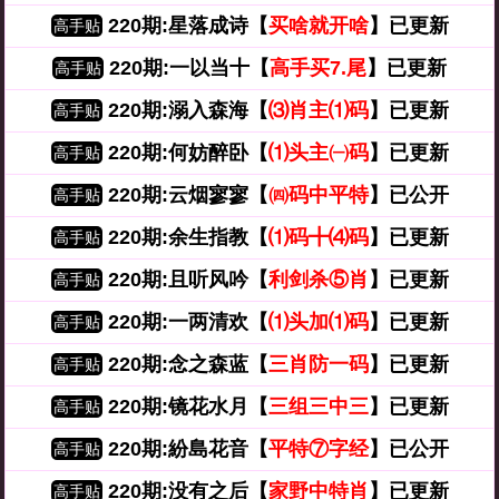
220期:星落成诗【
买啥就开啥
】已更新
高手贴
220期:一以当十【
高手买7.尾
】已更新
高手贴
220期:溺入森海【
⑶肖主⑴码
】已更新
高手贴
220期:何妨醉卧【
⑴头主㈠码
】已更新
高手贴
220期:云烟寥寥【
㈣码中平特
】已公开
高手贴
220期:余生指教【
⑴码╋⑷码
】已更新
高手贴
220期:且听风吟【
利剑杀⑤肖
】已更新
高手贴
220期:一两清欢【
⑴头加⑴码
】已更新
高手贴
220期:念之森蓝【
三肖防一码
】已更新
高手贴
220期:镜花水月‌【
三组三中三
】已更新
高手贴
220期:紛島花音【
平特⑦字经
】已公开
高手贴
220期:没有之后【
家野中特肖
】已更新
高手贴