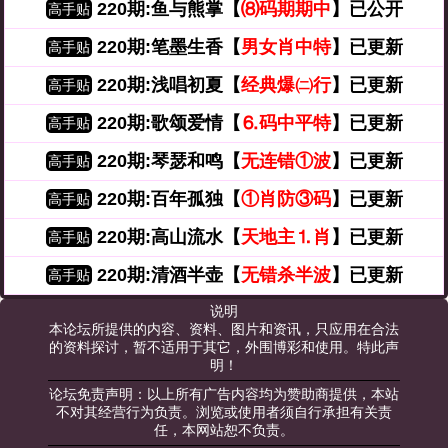
220期:鱼与熊掌【
⑻码期期中
】已公开
高手贴
220期:笔墨生香【
男女肖中特
】已更新
高手贴
220期:浅唱初夏【
经典爆㈡行
】已更新
高手贴
220期:歌颂爱情【
⒍码中平特
】已更新
高手贴
220期:琴瑟和鸣‌【
无连错①波
】已更新
高手贴
220期:百年孤独【
①肖防③码
】已更新
高手贴
220期:高山流水【
天地主⒈肖
】已更新
高手贴
220期:清酒半壶【
无错杀半波
】已更新
高手贴
说明
本论坛所提供的内容、资料、图片和资讯，只应用在合法
的资料探讨，暂不适用于其它，外围博彩和使用。特此声
明！
论坛免责声明：以上所有广告内容均为赞助商提供，本站
不对其经营行为负责。浏览或使用者须自行承担有关责
任，本网站恕不负责。