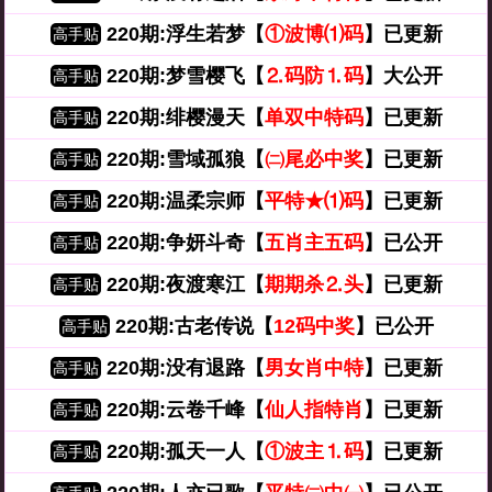
220期:浮生若梦【
①波博⑴码
】已更新
高手贴
220期:梦雪樱飞【
⒉码防⒈码
】大公开
高手贴
220期:绯樱漫天【
单双中特码
】已更新
高手贴
220期:雪域孤狼【
㈡尾必中奖
】已更新
高手贴
220期:温柔宗师【
平特★⑴码
】已更新
高手贴
220期:争妍斗奇【
五肖主五码
】已公开
高手贴
220期:夜渡寒江【
期期杀⒉头
】已更新
高手贴
220期:古老传说【
12码中奖
】已公开
高手贴
220期:没有退路【
男女肖中特
】已更新
高手贴
220期:云卷千峰【
仙人指特肖
】已更新
高手贴
220期:孤天一人【
①波主⒈码
】已更新
高手贴