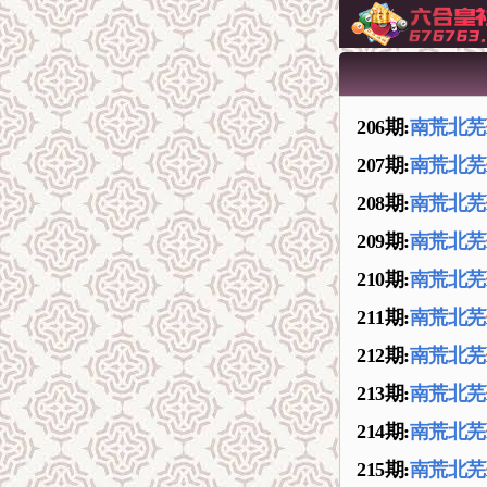
206期:
南荒北芜
207期:
南荒北芜
208期:
南荒北芜
209期:
南荒北芜
210期:
南荒北芜
211期:
南荒北芜
212期:
南荒北芜
213期:
南荒北芜
214期:
南荒北芜
215期:
南荒北芜