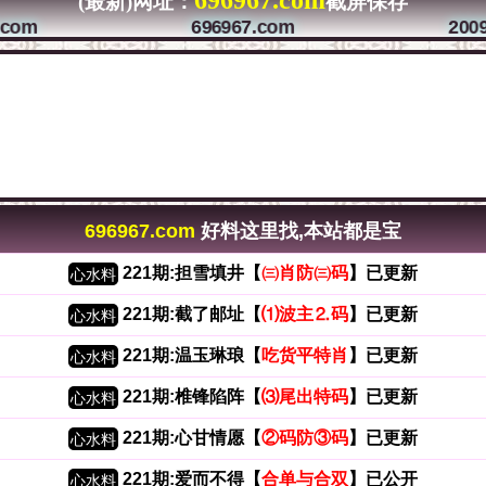
696967.com
(最新)网址：
截屏保存
.com
696967.com
200
696967.com
好料这里找,本站都是宝
221期:担雪填井【
㈢肖防㈢码
】已更新
心水料
221期:截了邮址【
⑴波主⒉码
】已更新
心水料
221期:温玉琳琅【
吃货平特肖
】已更新
心水料
221期:椎锋陷阵【
⑶尾出特码
】已更新
心水料
221期:心甘情愿【
②码防③码
】已更新
心水料
221期:爱而不得【
合单与合双
】已公开
心水料