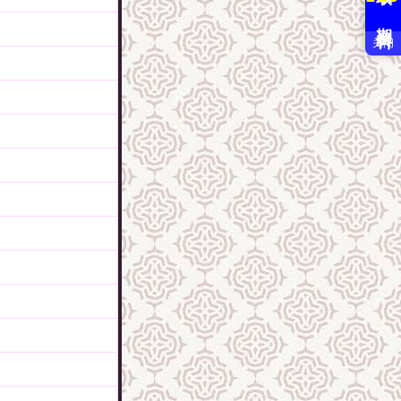
期资料
关闭