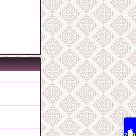
点击免费领取
219