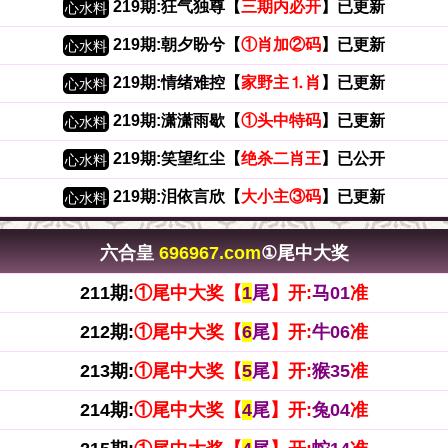
219期:狂气独尊【
三期内必开
】已更新
心水料
219期:朝夕盼兮【
①肖加②码
】已更新
心水料
219期:情绪难控【
家野主⒈肖
】已更新
心水料
219期:潇潇雨歇【
①头中特码
】已更新
心水料
219期:笑望红尘【
绝杀二肖王
】已公开
心水料
219期:泪依言欣【
大小主③码
】已更新
心水料
六合皇
696967.com
①尾中大奖
211期:
①尾中大奖【
1
尾
】开:
马01
准
212期:
①尾中大奖【
6
尾
】开:
牛06
准
213期:
①尾中大奖【
5
尾
】开:
猴35
准
214期:
①尾中大奖【
4
尾
】开:
兔04
准