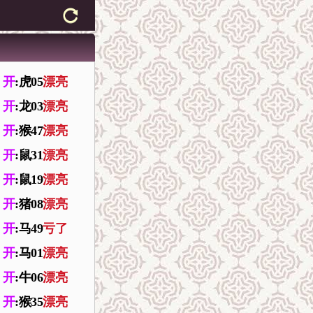
》
开
:虎05
漂亮
》
开
:龙03
漂亮
》
开
:猴47
漂亮
》
开
:鼠31
漂亮
》
开
:鼠19
漂亮
》
开
:猪08
漂亮
》
开
:马49
亏了
》
开
:马01
漂亮
》
开
:牛06
漂亮
》
开
:猴35
漂亮