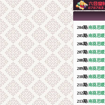
204期:
南葵思暖
205期:
南葵思暖
206期:
南葵思暖
207期:
南葵思暖
208期:
南葵思暖
209期:
南葵思暖
210期:
南葵思暖
211期:
南葵思暖
212期:
南葵思暖
213期:
南葵思暖