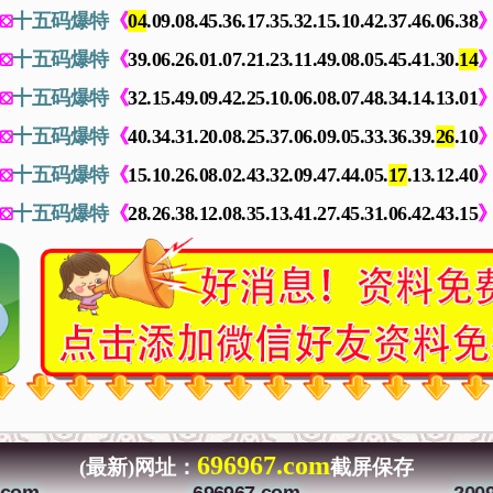
⛋
十五码爆特
《
04
.09.08.45.36.17.35.32.15.10.42.37.46.06.38
⛋
十五码爆特
《
39.06.26.01.07.21.23.11.49.08.05.45.41.30.
14
⛋
十五码爆特
《
32.15.49.09.42.25.10.06.08.07.48.34.14.13.01
⛋
十五码爆特
《
40.34.31.20.08.25.37.06.09.05.33.36.39.
26
.10
⛋
十五码爆特
《
15.10.26.08.02.43.32.09.47.44.05.
17
.13.12.40
⛋
十五码爆特
《
28.26.38.12.08.35.13.41.27.45.31.06.42.43.15
696967.com
(最新)网址：
截屏保存
.com
696967.com
200