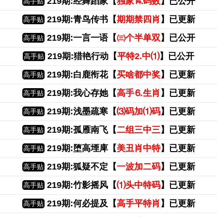
219期:经舞蹈家【
独家⒕码数
】已公开
高手贴
219期:青鸟传书【
期期禁四肖
】已更新
高手贴
219期:一言一语【
㈢个半单双
】已公开
高手贴
219期:猎艳行动【
平特2.中⑴
】已公开
高手贴
219期:白鹿衔花‌【
买啥都中奖
】已更新
高手贴
219期:我心存她【
高手⒍生肖
】已更新
高手贴
219期:浅墨疏寒【
⑶码加⑴码
】已更新
高手贴
219期:孤雁南飞【
二组三中三
】已更新
高手贴
219期:堕高堙庳【
美丑肖中特
】已更新
高手贴
219期:狐疑不定【
一波加二码
】已更新
高手贴
219期:竹影摇风【
⑴头中特码
】已更新
高手贴
219期:何必提及【
高手平特肖
】已更新
高手贴