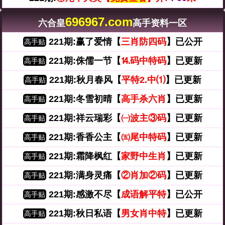
696967.com
六合皇
高手资料一区
221期:赢了爱情【
三肖防四码
】已公开
高手贴
221期:侏儒一节【
⒕码中特码
】已更新
高手贴
221期:秋月春风【
平特2.中⑴
】已更新
高手贴
221期:‌冬雪初晴【
高手杀六肖
】已更新
高手贴
221期:祥云瑞彩【
㈠波主③码
】已更新
高手贴
221期:香香公主【
㈤尾中特码
】已更新
高手贴
221期:霜降枫红【
家野中生肖
】已更新
高手贴
221期:满身灵痛【
②肖加②码
】已更新
高手贴
221期:感激不尽【
成语解平特
】已公开
高手贴
221期:秋日私语‌【
男女肖中特
】已更新
高手贴