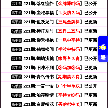
221期:落红憔悴【
金牌爆⑾码
】已公开
高手贴
221期:坐吃享福【
⒈头防⒉码
】已公开
高手贴
221期:鱼跃龙门【
三尾金牌料
】已更新
高手贴
221期:待挥别时【
五肖主五码
】已更新
高手贴
221期:柳夭桃艳【
一尾中平特
】已更新
高手贴
点击免费领取
221
221期:鹤舞松间【
半波中特码
】已更新
高手贴
期资料
221期:蜩螗沸羹【
家野各⒉肖
】已公开
高手贴
关闭
221期:旧味不到【
③码加③码
】已更新
高手贴
221期:青鸟传书【
期期禁四肖
】已更新
高手贴
221期:一言一语【
㈢个半单双
】已公开
高手贴
221期:洎莋哆情【
平特★⑶码
】已更新
高手贴
221期:白鹿衔花‌【
买啥都中奖
】已更新
高手贴