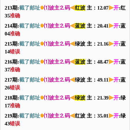
213期:
截了邮址
☬
⑴波主⒉码
⫷
红波
主：12.07
⫸
开
:红
35
准确
214期:
截了邮址
☬
⑴波主⒉码
⫷
蓝波
主：20.41
⫸
开
:蓝
04
准确
215期:
截了邮址
☬
⑴波主⒉码
⫷
绿波 主：21.16
⫸
开
:蓝
14
错误
216期:
截了邮址
☬
⑴波主⒉码
⫷
蓝波
主：48.47
⫸
开
:蓝
37
准确
217期:
截了邮址
☬
⑴波主⒉码
⫷
绿波 主：49.11
⫸
开
:蓝
26
错误
218期:
截了邮址
☬
⑴波主⒉码
⫷
绿波
主：21.39
⫸
开
:绿
17
准确
219期:
截了邮址
☬
⑴波主⒉码
⫷
红波 主：35.01
⫸
开
:绿
43
错误