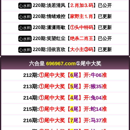
220期:淡若清风【
⒉肖加⒊码
】已公开
心水料
220期:情绪难控【
家野主⒈肖
】已更新
心水料
220期:潇潇雨歇【
①头中特码
】已更新
心水料
220期:笑望红尘【
绝杀二肖王
】已公开
心水料
220期:泪依言欣【
大小主③码
】已更新
心水料
六合皇
696967.com
①尾中大奖
212期:
①尾中大奖【
6
尾
】开:
牛06
准
213期:
①尾中大奖【
5
尾
】开:
猴35
准
214期:
①尾中大奖【
4
尾
】开:
兔04
准
215期:
①尾中大奖【
4
尾
】开:
蛇14
准
216期:
①尾中大奖【
7
尾
】开:
马37
准