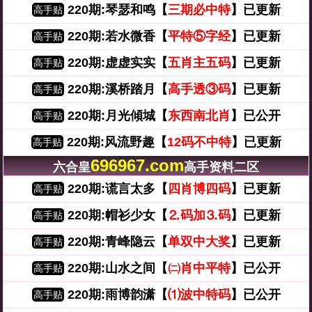
220期:‌琴瑟和鸣【
三期必中特
】已更新
高手贴
220期:若水微香【
平特⑤字经
】已更新
高手贴
220期:虚虚实实【
五肖主五码
】已更新
高手贴
220期:溪桥踏月【
高手透③码
】已更新
高手贴
220期:月光傾城【
东西南北肖
】已公开
高手贴
220期:风流野趣【
12码不中特
】已更新
高手贴
696967.com
六合皇
高手资料二区
220期:谎言太多【
四肖博四码
】已更新
高手贴
220期:帽衫少女【
⒉码加⒊码
】已更新
高手贴
220期:青峰隐云【
单双中大奖
】已更新
高手贴
220期:山水之间【
㈡肖中平特
】已公开
高手贴
220期:雨博韵潇【
⑴波中特码
】已公开
高手贴