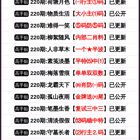
220期:荷塘月色【
㈠行主①码
】已更新
高手贴
220期:物质生活【
大小主⑴码
】已公开
高手贴
220期:难得一笑【
⑤码防⑤码
】已更新
高手贴
220期:柳絮随风【
内部二肖料
】已更新
高手贴
220期:人非草木【
一个★半波
】已更新
高手贴
220期:素笺淡墨【
平特⑸中⑴
】已更新
高手贴
220期:梅落雪痕【
单单双双数
】已更新
高手贴
220期:龙霸天下【
㈣肖防㈠码
】已公开
高手贴
220期:孤山夜雨【
金牌送㈥尾
】已公开
高手贴
220期:笔墨生香【
复试三中三
】已更新
高手贴
220期:清淡假假【
⑿码稳中特
】已公开
高手贴
220期:守墓长者【
⑵行主⒉码
】已更新
高手贴