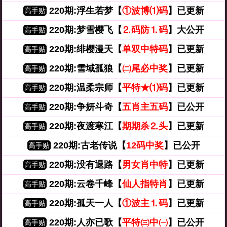
220期:浮生若梦【
①波博⑴码
】已更新
高手贴
220期:梦雪樱飞【
⒉码防⒈码
】大公开
高手贴
220期:绯樱漫天【
单双中特码
】已更新
高手贴
220期:雪域孤狼【
㈡尾必中奖
】已更新
高手贴
220期:温柔宗师【
平特★⑴码
】已更新
高手贴
220期:争妍斗奇【
五肖主五码
】已公开
高手贴
220期:夜渡寒江【
期期杀⒉头
】已更新
高手贴
220期:古老传说【
12码中奖
】已公开
高手贴
220期:没有退路【
男女肖中特
】已更新
高手贴
220期:云卷千峰【
仙人指特肖
】已更新
高手贴
220期:孤天一人【
①波主⒈码
】已更新
高手贴
220期:人亦已歌【
平特㈢中㈠
】已公开
高手贴